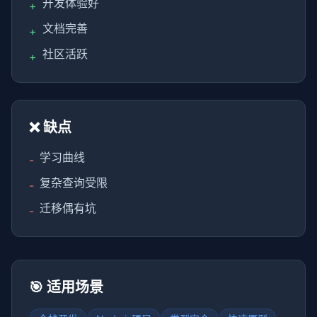
开发体验好
+
文档完善
+
社区活跃
+
❌ 缺点
学习曲线
-
复杂查询受限
-
迁移偶有坑
-
🎯 适用场景