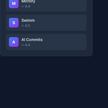
Mintlify
M
⭐ 4.4
Swimm
S
⭐ 4.5
AI Commits
A
⭐ 4.4