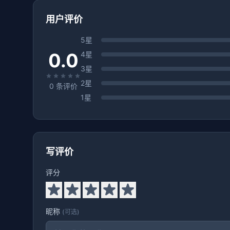
用户评价
5星
0.0
4星
3星
2星
0
条评价
1星
写评价
评分
昵称
(可选)